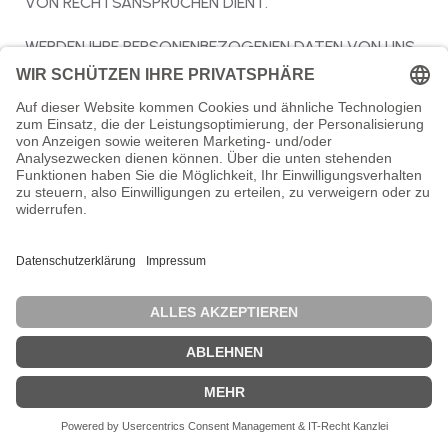
VON RECHTSANSPRÜCHEN DIENT.
WERDEN IHRE PERSONENBEZOGENEN DATEN VON UNS
VERARBEITET, UM DIREKTWERBUNG ZU BETREIBEN,
HABEN SIE DAS RECHT, JEDERZEIT WIDERSPRUCH
GEGEN DIE VERARBEITUNG SIE BETREFFENDER
PERSONENBEZOGENER DATEN ZUM ZWECKE
DERARTIGER WERBUNG EINZULEGEN. SIE KÖNNEN DEN
WIDERSPRUCH WIE OBEN BESCHRIEBEN AUSÜBEN.
MACHEN SIE VON IHREM WIDERSPRUCHSRECHT
GEBRAUCH, BEENDEN WIR DIE VERARBEITUNG DER
BETROFFENEN DATEN ZU DIREKTWERBEZWECKEN.
10) Dauer der Speicherung
personenbezogener Daten
Die Dauer der Speicherung von personenbezogenen